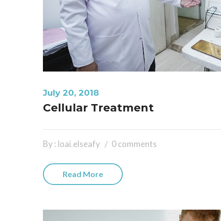
July 20, 2018
Cellular Treatment
By : loai.elseafy
0 comments
Read More