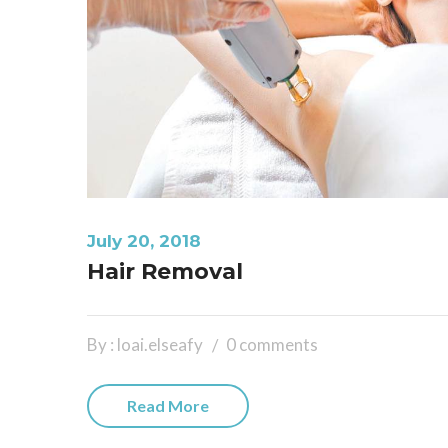
July 20, 2018
Hair Removal
By : loai.elseafy
0 comments
Read More