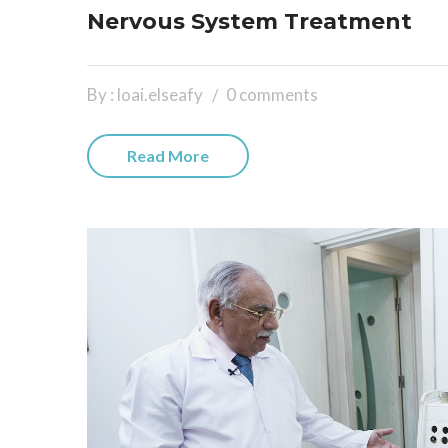
Nervous System Treatment
By : loai.elseafy
0 comments
Read More