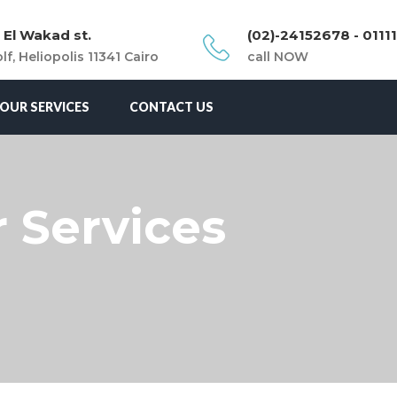
 El Wakad st.
(02)-24152678 - 0111
lf, Heliopolis 11341 Cairo
call NOW
OUR SERVICES
CONTACT US
 Services