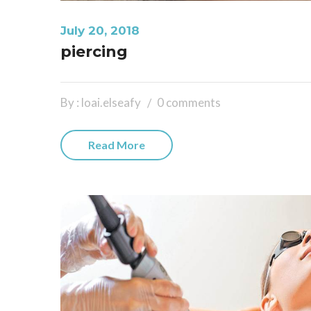
July 20, 2018
piercing
By : loai.elseafy
0 comments
Read More